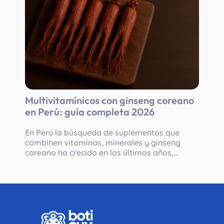
Multivitamínicos con ginseng coreano
en Perú: guía completa 2026
En Perú la búsqueda de suplementos que
combinen vitaminas, minerales y ginseng
coreano ha crecido en los últimos años,
especialmente entre adultos con jornadas
largas, profesionales con alta carga mental...