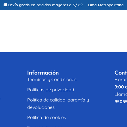
🚚
Envío gratis
en pedidos mayores a
S/ 69
· Lima Metropolitana
o Timeou
Nosotros
Copa Boticuy
Información
Cont
Términos y Condiciones
Horar
9:00 
Políticas de privacidad
Lláma
?
Política de calidad, garantía y
9505
devoluciones
Política de cookies