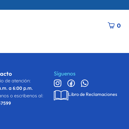
t
0
acto
Síguenos
io de atención:
a.m. a 6:00 p.m.
Libro de Reclamaciones
nos o escribenos al:
57599