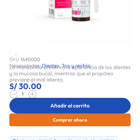
Caja X 1 Frasco De 20ml
SKU
1640000
Necesidades:
Dientes
,
Tos y resfrío
La manzanilla preserva la apariencia de los dientes
y la mucosa bucal, mientras que el propóleo
previene el mal aliento.
S/
30.00
-
+
Añadir al carrito
Comprar ahora