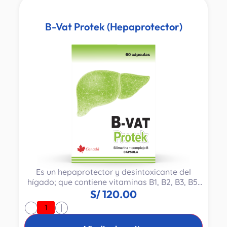
B-Vat Protek (Hepaprotector)
Es un hepaprotector y desintoxicante del
hígado; que contiene vitaminas B1, B2, B3, B5,
B6 y Silimarina.
S/
120.00
-
+