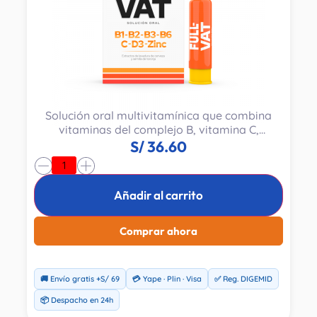
Solución oral multivitamínica que combina
vitaminas del complejo B, vitamina C,
vitamina D3 y zinc para apoyar el
S/
36.60
metabolismo energético.
-
+
Añadir al carrito
Comprar ahora
🚚 Envío gratis +S/ 69
💳 Yape · Plin · Visa
✅ Reg. DIGEMID
📦 Despacho en 24h