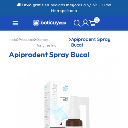
🚚
Envío gratis
en pedidos mayores a
S/ 69
· Lima
Metropolitana
0
,
Apiprodent Spray
Inicio
Productos
Dientes
Bucal
Tos y resfrío
Apiprodent Spray Bucal