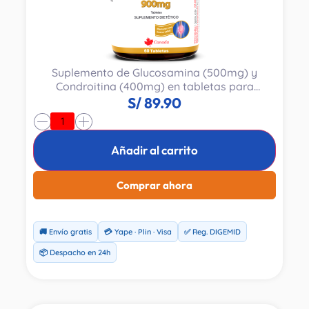
Suplemento de Glucosamina (500mg) y
Condroitina (400mg) en tabletas para
articulaciones. Fabricado en Canada por Prime
S/
89.90
Health. Frasco con 60 tabletas.
-
+
Añadir al carrito
Comprar ahora
🚚 Envío gratis
💳 Yape · Plin · Visa
✅ Reg. DIGEMID
📦 Despacho en 24h