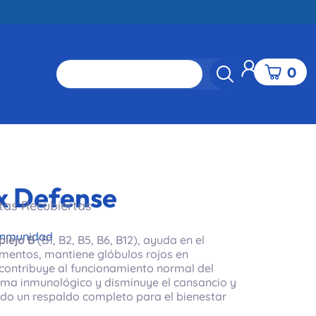
0
x Defense
tas Recubiertas
Inmunidad
lejo B
(B1, B2, B5, B6, B12), ayuda en el
mentos, mantiene glóbulos rojos en
contribuye al funcionamiento normal del
ema inmunológico y disminuye el cansancio y
ndo un respaldo completo para el bienestar