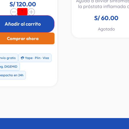
Ayuda a aliviar síntoma
e contiene vitaminas B1,
S/
120.00
la próstata inflamada 
, B3, B5, B6 y Silimarina.
extractos naturales q
-
+
S/
60.00
mejoran el flujo urinari
reducen la orina residu
Añadir al carrito
Agotado
Síntomas urinarios caus
por la hiperplasia prostá
Comprar ahora
benigna (HPB) leve o
moderada. Formulado con
extractos de sabal, cas
de indias y vara de or
nvío gratis
💳 Yape · Plin · Visa
favorece la desinflamac
eg. DIGEMID
de la próstata, mejora 
flujo urinario y contribu
Despacho en 24h
reducir la orina residua