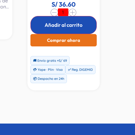
s de
complejo B, vitamina C,
S/
36.60
con
vitamina D3 y zinc para
ue
-
+
apoyar el metabolismo
o y
energético.
al.
Añadir al carrito
ados
tica
Comprar ahora
taño
o,
🚚 Envío gratis +S/ 69
ión
💳 Yape · Plin · Visa
✅ Reg. DIGEMID
el
ye a
📦 Despacho en 24h
l.