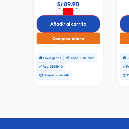
(400mg) en tabletas para
qu
S/
89.90
articulaciones. Fabricado en
B2
-
+
Canada por Prime Health.
Frasco con 60 tabletas.
Añadir al carrito
Comprar ahora
🚚 Envío gratis
💳 Yape · Plin · Visa
🚚 E
✅ Reg. DIGEMID
✅ R
📦 Despacho en 24h
📦 