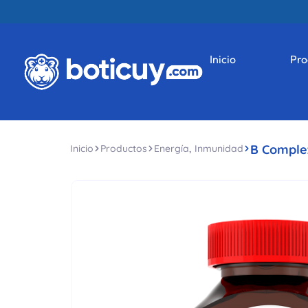
Inicio
Pro
,
B Comple
Inicio
Productos
Energía
Inmunidad