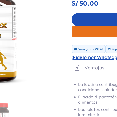
S/
50.00
🚚 Envío gratis +S/ 69
💳 Yape
¡Pídelo por Whatsap
Ventajas
La Biotina contribuy
condiciones saludab
El ácido d-pantotén
alimentos.
Los folatos contrib
inmunitario.