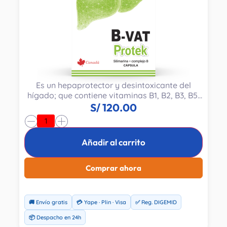
Es un hepaprotector y desintoxicante del
hígado; que contiene vitaminas B1, B2, B3, B5,
B6 y Silimarina.
S/
120.00
-
+
Añadir al carrito
Comprar ahora
🚚 Envío gratis
💳 Yape · Plin · Visa
✅ Reg. DIGEMID
📦 Despacho en 24h