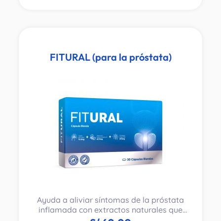
FITURAL (para la próstata)
Ayuda a aliviar síntomas de la próstata
inflamada con extractos naturales que
mejoran el flujo urinario y reducen la orina