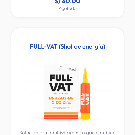
S/
60.00
residual. Síntomas urinarios causados por la
Agotado
hiperplasia prostática benigna (HPB) leve o
moderada. Formulado con extractos de sabal,
castaño de indias y vara de oro, favorece la
desinflamación de la próstata, mejora el flujo
urinario y contribuye a reducir la orina
residual.
FULL-VAT (Shot de energía)
Solución oral multivitamínica que combina