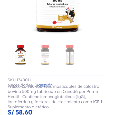
Frasco Con 60 Tabletas Masticables
SKU
1340011
Necesidades:
Digestión
Frasco con 60 tabletas masticables de calostro
bovino 500mg fabricado en Canadá por Prime
Health. Contiene inmunoglobulinas (IgG),
lactoferrina y factores de crecimiento como IGF-1.
Suplemento dietético.
S/
58.60