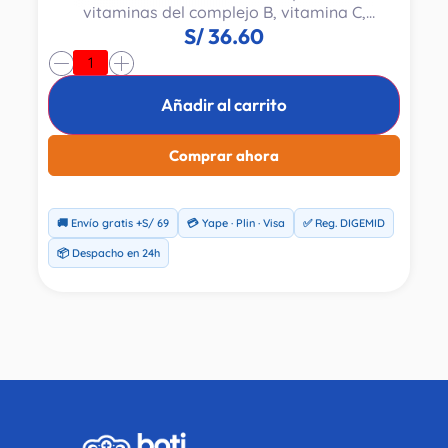
vitaminas del complejo B, vitamina C,
vitamina D3 y zinc para apoyar el
S/
36.60
metabolismo energético.
-
+
Añadir al carrito
Comprar ahora
🚚 Envío gratis +S/ 69
💳 Yape · Plin · Visa
✅ Reg. DIGEMID
📦 Despacho en 24h