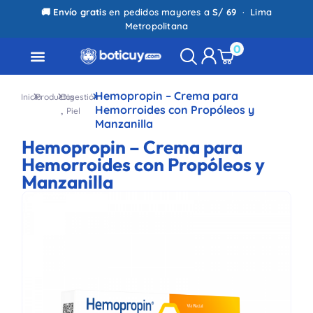
🚚
Envío gratis
en pedidos mayores a
S/ 69
· Lima
Metropolitana
0
Hemopropin – Crema para
Inicio
Productos
Digestión
,
Hemorroides con Propóleos y
Piel
Manzanilla
Hemopropin – Crema para
Hemorroides con Propóleos y
Manzanilla