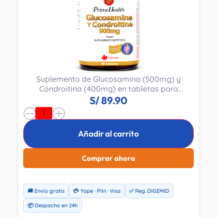
Suplemento de Glucosamina (500mg) y
Condroitina (400mg) en tabletas para
articulaciones. Fabricado en Canada por Prime
S/
89.90
Health. Frasco con 60 tabletas.
-
+
Añadir al carrito
Comprar ahora
🚚 Envío gratis
💳 Yape · Plin · Visa
✅ Reg. DIGEMID
📦 Despacho en 24h