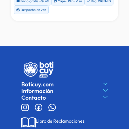
🚚 Envío gratis +S/ 69
💳 Yape · Plin · Visa
✅ Reg. DIGEMID
📦 Despacho en 24h
Boticuy.com
Información
Contacto
Libro de Reclamaciones