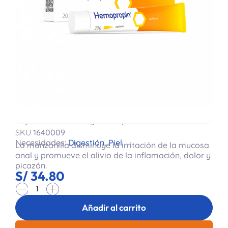
Caja X 1 Tubo De 20gr Con Aplicador
SKU
1640009
Necesidades:
Digestión
,
Piel
La manzanilla disminuye la irritación de la mucosa
anal y promueve el alivio de la inflamación, dolor y
picazón.
S/
34.80
-
+
Añadir al carrito